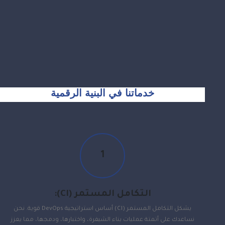
خدماتنا في البنية الرقمية
1
التكامل المستمر (CI):
يشكل التكامل المستمر (CI) أساس استراتيجية DevOps قوية. نحن
نساعدك على أتمتة عمليات بناء الشيفرة، واختبارها، ودمجها، مما يعزز