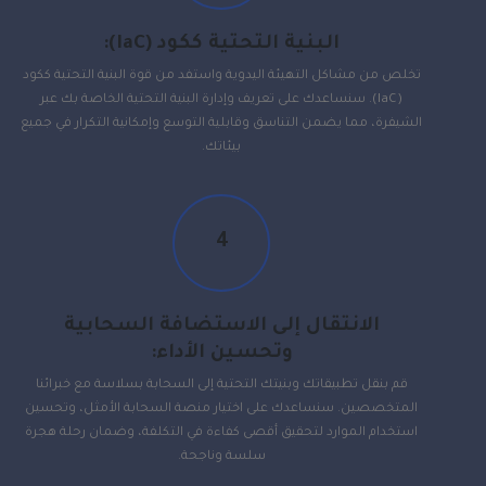
البنية التحتية ككود (IaC):
تخلص من مشاكل التهيئة اليدوية واستفد من قوة البنية التحتية ككود
(IaC). سنساعدك على تعريف وإدارة البنية التحتية الخاصة بك عبر
الشيفرة، مما يضمن التناسق وقابلية التوسع وإمكانية التكرار في جميع
بيئاتك.
4
الانتقال إلى الاستضافة السحابية
وتحسين الأداء:
قم بنقل تطبيقاتك وبنيتك التحتية إلى السحابة بسلاسة مع خبرائنا
المتخصصين. سنساعدك على اختيار منصة السحابة الأمثل، وتحسين
استخدام الموارد لتحقيق أقصى كفاءة في التكلفة، وضمان رحلة هجرة
سلسة وناجحة.