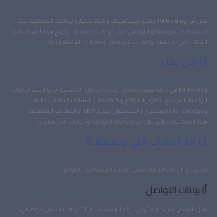
نحن في IM Holding نحترم خصوصيتك ونلتزم بحماية بياناتك الشخصية عند
استخدامك لموقعنا أو التواصل معنا أو طلب خدماتنا. توضح هذه السياسة ما
البيانات التي نجمعها، وكيف نستخدمها، وحقوقك المتعلقة بها.
1) من نحن
IM Holding هي جهة تقديم خدمات رقمية تشمل: الاستشارات والاستراتيجيات
الرقمية، البراندنج، تطوير المواقع والتطبيقات، البنية التحتية السحابية
وDevOps، إدارة المحتوى والسوشيال ميديا، SEO، والإعلانات المدفوعة.
هذه السياسة تنطبق على استخدامك لموقعنا وخدماتنا المرتبطة به.
2) ما البيانات التي نجمعها؟
قد نجمع البيانات التالية حسب طريقة استخدامك للموقع:
أ) بيانات التواصل
مثل: الاسم، البريد الإلكتروني، رقم الهاتف، اسم الشركة، المسمى الوظيفي،