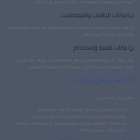
الدولة، وأي معلومات تكتبها داخل نماذج التواصل أو الرسائل.
ب) بيانات الطلبات والمعاملات
إذا قمت بطلب خدمة أو شراء منتج/خدمة عبر الموقع، قد نجمع بيانات الفوترة
والتفاصيل اللازمة لتنفيذ الطلب.
ج) بيانات تقنية واستخدام
مثل: عنوان IP، نوع المتصفح والجهاز، الصفحات التي تزورها، وقت وتاريخ
الزيارة، ومعلومات تساعدنا على تحسين الأداء وتجربة المستخدم.
3) كيف نجمع البيانات؟
نحصل على البيانات عبر:
إدخالك لبياناتك في نماذج التواصل أو طلب عرض سعر.
تواصلك معنا عبر البريد أو الهاتف أو أي قناة تواصل متاحة.
استخدامك للموقع، عبر أدوات قياس وتحليل الأداء وتقنيات مشابهة
(مثل ملفات تعريف الارتباط).