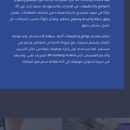
تُعد IM Holding Arabia من الشركات الرائدة في تصميم وتطوير
المواقع والتطبيقات في الإمارات والسعودية، بخبرة تزيد عن 25
عامًا في تنفيذ مشاريع ناجحة لعملاء من مختلف القطاعات. نعمل
وفق خطة واضحة ومنهج منظم، ونقدّم حلولًا تناسب احتياجات كل
عميل بشكل دقيق.
نتميّز بتقديم مواقع وتطبيقات آمنة، سهلة الاستخدام، ومدعومة
بأفكار تصميم مبتكرة، مع مرونة كاملة في التعامل ودعم فني
مستمر. كما نساعدك على إدارة موقعك بثقة من خلال التدريب
والدعم المستمر. اختر IM Holding Arabia كشريك تقني، واستفد
من خبرتنا لتحويل موقعك إلى أداة فعّالة تدعم نمو أعمالك.