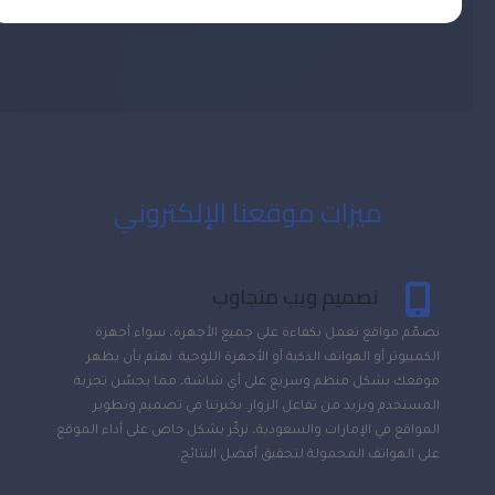
ميزات موقعنا الإلكتروني
تصميم ويب متجاوب
نصمّم مواقع تعمل بكفاءة على جميع الأجهزة، سواء أجهزة
الكمبيوتر أو الهواتف الذكية أو الأجهزة اللوحية. نهتم بأن يظهر
موقعك بشكل منظم وسريع على أي شاشة، مما يحسّن تجربة
المستخدم ويزيد من تفاعل الزوار. بخبرتنا في تصميم وتطوير
المواقع في الإمارات والسعودية، نركّز بشكل خاص على أداء الموقع
على الهواتف المحمولة لتحقيق أفضل النتائج.