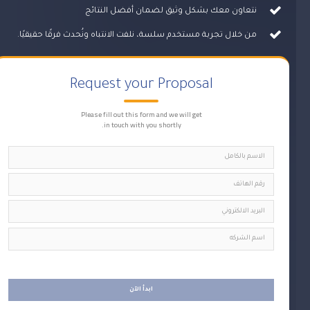
نتعاون معك بشكل وثيق لضمان أفضل النتائج
من خلال تجربة مستخدم سلسة، نلفت الانتباه ونُحدث فرقًا حقيقيًا.
Request your Proposal
Please fill out this form and we will get
in touch with you shortly.