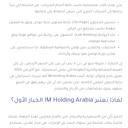
نحن نقدم باقات مخصصة تناسب كافة أحجام الشركات، من الناشئة التي تبدأ
رحلتها إلى الشركات الكبرى التي تسعى للحفاظ على مكانتها:
تحسين المحتوى (On-Page): كتابة محتوى يحبه جوجل ويثق به العميل
بلهجة تناسب مجتمع دبي الراقي.
بناء الروابط (Link Building): الحصول على روابط من مواقع قوية لرفع
مصداقية موقعك.
التحليلات والتقارير: نحن نؤمن بالشفافية المطلقة، لذا ستحصلين على
تقارير دورية توضح نمو ترتيبك وأرباحك.
إن اختيارك لـ شركة سيو في دبي لا يجب أن يبنى على السعر الأرخص، بل على
القيمة المضافة والخبرة الطويلة التي تحمي استثمارك. مع أكثر من 1000
عميل ناجح وجوائز دولية، أثبتت IM Holding Arabia أنها شريك استراتيجي في
رحلة التحول الرقمي الكاملة. نحن نضمن لكِ أن كل درهم ينفق في السيو
سيعود عليكِ بمضاعفات من الأرباح والانتشار.
لماذا تعتبر IM Holding Arabia الخيار الأول؟
التميز يأتي من الاستمرارية والابتكار. نحن كأقدم ممارس لهذه المهنة، نمتلك
قاعدة بيانات ضخمة عن سلوك البحث في الإمارات على مدار عقدين. نستخدم