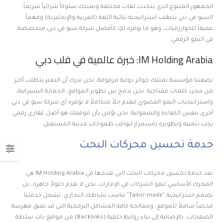
الجمهور المتنوع الذي يتحدث لغات مختلفة ويمتلك سلوكاً شرائياً سريعاً.
السيو في دبي يتطلب استراتيجية ثنائية اللغة (العربية والإنجليزية) وفهماً
عميقاً للخوارزميات، وهو ما نوفره لكِ كأفضل شركة سيو في دبي متخصصة
في النمو الرقمي.
IM Holding Arabia: خبرة عالمية في قلب دبي
بصفتنا مؤسسة تمتلك جوائز دولية مرموقة، نحن ندرك أن التميز يتطلب أكثر
من مجرد كلمات مفتاحية. نحن ندمج بين تطوير المواقع، الحماية السيبرانية،
واستراتيجيات النمو العضوي لنقدم حلاً متكاملاً لا توفره أي شركة سيو في دبي
أخرى بنفس الكفاءة والشمولية. نحن نؤمن بأن موقعك هو أصل عقاري رقمي
يجب تثمينه وتطويره باستمرار ليواكب طموحات مدينة المستقبل.
خدمة تحسين محركات البحث
تعد خدمة تحسين محركات البحث التي نقدمها في IM Holding Arabia هي
المحرك الأساسي لنمو الشركات في الإمارات. نحن لا نقدم حلولاً جاهزة، بل
نصمم استراتيجية "Tailor-made" تناسب نشاطك التجاري. تشمل خدمتنا
فحصاً شاملاً للموقع، ومعالجة كافة المشاكل البرمجية التي قد تعيق فهرسة
الصفحات، بالإضافة إلى بناء روابط خلفية (Backlinks) من مواقع ذات سلطة