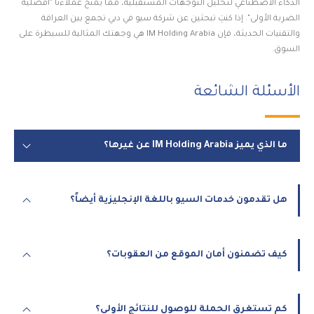
الذكاء الاصطناعي لتحليل التوجهات المستقبلية، مما يمنح عملاءنا "أفضلية
الضربة الأولى". إذا كنتِ تبحثين عن شركة سيو في دبي تجمع بين العراقة
والتقنيات الحديثة، فإن IM Holding Arabia هي وجهتك المثالية للسيطرة على
السوق.
الأسئلة الشائعة
ما الذي يميز IM Holding Arabia عن غيرها؟
هل تقدمون خدمات السيو باللغة الإنجليزية أيضاً؟
كيف تضمنون أمان الموقع من العقوبات؟
كم تستغرق الحملة للوصول للنتائج الأولى؟