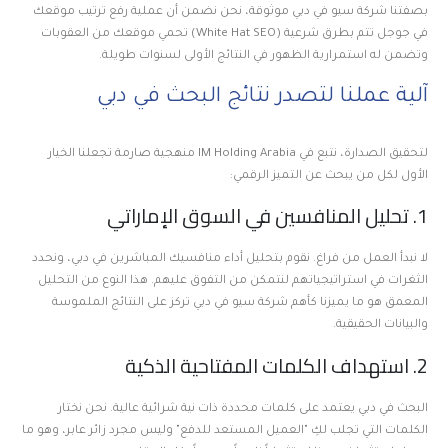
بصفتنا شركة سيو في دبي موثوقة، نحن نضمن أن عملية رفع ترتيب موقعك
في جوجل تتم بطرق شرعية (White Hat SEO) تحمي موقعك من العقوبات
وتضمن له استمرارية الظهور في النتائج الأولى لسنوات طويلة.
آلية عملنا لتصدر نتائج البحث في دبي
لتحقيق الصدارة، نتبع في IM Holding Arabia منهجية صارمة تجعلنا الخيار
الأول لكل من يبحث عن التميز الرقمي:
1. تحليل المنافسين في السوق الإماراتي
لا نبدأ العمل من فراغ. نقوم بتحليل أداء منافسيك المباشرين في دبي، ونحدد
الثغرات في استراتيجياتهم لنتمكن من التفوق عليهم. هذا النوع من التحليل
المعمق هو ما يميزنا كأهم شركة سيو في دبي تركز على النتائج الملموسة
والبيانات الحقيقية.
2. استهداف الكلمات المفتاحية الذكية
البحث في دبي يعتمد على كلمات محددة ذات نية شرائية عالية. نحن نختار
الكلمات التي تجلب لكِ "العميل المستعد للدفع" وليس مجرد زائر عابر، وهو ما