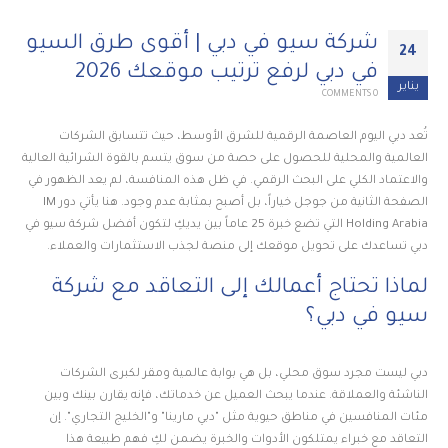
شركة سيو في دبي | أقوى طرق السيو
24
في دبي لرفع ترتيب موقعك 2026
يناير
0 COMMENTS
تُعد دبي اليوم العاصمة الرقمية للشرق الأوسط، حيث تتسابق الشركات
العالمية والمحلية للحصول على حصة من سوق يتسم بالقوة الشرائية العالية
والاعتماد الكلي على البحث الرقمي. في ظل هذه المنافسة، لم يعد الظهور في
الصفحة الثانية من جوجل خياراً، بل أصبح بمثابة عدم وجود. هنا يأتي دور IM
Holding Arabia التي تضع خبرة 25 عاماً بين يديكِ لتكون أفضل شركة سيو في
دبي تساعدك على تحويل موقعك إلى منصة لجذب الاستثمارات والعملاء.
لماذا تحتاج أعمالك إلى التعاقد مع شركة
سيو في دبي؟
دبي ليست مجرد سوق محلي، بل هي بوابة عالمية ومقر لكبرى الشركات
الناشئة والعملاقة. عندما يبحث العميل عن خدماتك، فإنه يقارن بينك وبين
مئات المنافسين في مناطق حيوية مثل "دبي مارينا" و"الخليج التجاري". إن
التعاقد مع خبراء يمتلكون الأدوات والخبرة يضمن لكِ فهم طبيعة هذا