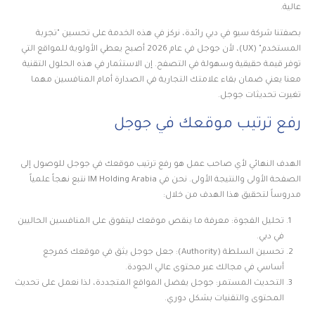
عالية.
بصفتنا شركة سيو في دبي رائدة، نركز في هذه الخدمة على تحسين "تجربة
المستخدم" (UX)، لأن جوجل في عام 2026 أصبح يعطي الأولوية للمواقع التي
توفر قيمة حقيقية وسهولة في التصفح. إن الاستثمار في هذه الحلول التقنية
معنا يعني ضمان بقاء علامتك التجارية في الصدارة أمام المنافسين مهما
تغيرت تحديثات جوجل.
رفع ترتيب موقعك في جوجل
الهدف النهائي لأي صاحب عمل هو رفع ترتيب موقعك في جوجل للوصول إلى
الصفحة الأولى والنتيجة الأولى. نحن في IM Holding Arabia نتبع نهجاً علمياً
مدروساً لتحقيق هذا الهدف من خلال:
تحليل الفجوة: معرفة ما ينقص موقعك ليتفوق على المنافسين الحاليين
في دبي.
تحسين السلطة (Authority): جعل جوجل يثق في موقعك كمرجع
أساسي في مجالك عبر محتوى عالي الجودة.
التحديث المستمر: جوجل يفضل المواقع المتجددة، لذا نعمل على تحديث
المحتوى والتقنيات بشكل دوري.