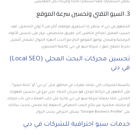
يجعل استثمارك معنا استثماراً ناجحاً ومربحاً بكل المقاييس.
3. السيو التقني وتحسين سرعة الموقع
الجمهور في دبي لا ينتظر. إذا استغرق موقعك أكثر من 3 ثوانٍ للتحميل، فقد
خسرتِ العميل لصالح منافس آخر. كفريق متخصص، نركز على تحسين الأكواد
البرمجية وضمان توافق الموقع التام مع أحدث أجهزة الجوال لضمان أفضل
تجربة تصفح تليق بـ شركة سيو في دبي عالمية المستوى.
تحسين محركات البحث المحلي (Local SEO)
في دبي
بالنسبة للشركات التي تملك مقرات في مناطق مثل "بر دبي" أو "نخلة جميرا"،
فإن الظهور في خرائط جوجل هو شريان الحياة. نحن نبرع في تحسين ظهورك
المحلي، مما يجعلنا شركة سيو في دبي قادرة على جلب العملاء من باب منزلك
أو مكتبك مباشرة عبر نتائج البحث الجغرافي الدقيقة. إننا نضمن تحديث بياناتك
على "Google Business Profile" بشكل احترافي يجذب الزوار.
خدمات سيو احترافية للشركات في دبي