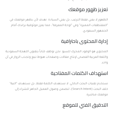
تعزيز ظهور موقعك
الظهور لا يعني فقط الترتيب، بل يعني السيادة. نهدف لأن يظهر موقعك في
"المقتطفات المميزة" وفي "لوحة المعرفة"، مما يعزز موثوقية براندك أمام
الجمهور السعودي.
إدارة المحتوى باحترافية
المحتوى هو الوقود المحرك للسيو. نحن نوظف كتاباً يتقنون اللهجة السعودية
واللغة العربية الفصحى لإنتاج مقالات وصفحات هبوط تبيع وتجذب الزوار في آن
واحد.
استهداف الكلمات المفتاحية
نستخدم تقنيات البحث الدلالي. لا نستهدف الكلمة فقط، بل نستهدف "النية"
خلف البحث (Search Intent)، لنضمن وصول العميل الجاهز للشراء إلى
موقعك مباشرة.
التدقيق الفني للموقع