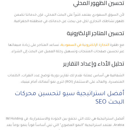
تحسين الظهور المحلي
لأن السوق السعودي يعتمد كثيراً على البحث المحلي، فإن خدماتنا تضمن
ظهور نشاطك التجاري لكل من يبحث عن خدماتك في منطقته الجغرافية.
تحسين المتاجر الإلكترونية
مع طفرة
التجارة الإلكترونية في السعودية
، نساعد المتاجر على زيادة مبيعاتها
عبر تحسين صفحات المنتجات وتسهيل رحلة العميل من البحث إلى الشراء.
تحليل الأداء وإعداد التقارير
الشفافية هي أساس عملنا؛ نقدم لك تقارير دورية توضح عدد النقرات، الكلمات
المتصدرة، والعائد على الاستثمار (ROI) لترى نمو أعمالك أمام عينيك.
أفضل استراتيجية سيو لتحسين محركات
البحث SEO
أفضل استراتيجية هي تلك التي تجمع بين الجودة والاستمرارية. في IM Holding
Arabia، نعتمد استراتيجية "النمو العضوي" التي تبني أساساً قوياً ينمو يوماً بعد