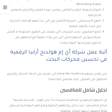
IM Holding Arabia.
الجوائز الدولية: التقدير العالمي يعكس جودة العمل والالتزام بالمعايير
الاحترافية.
النهج الاستراتيجي: الشركة الأفضل هي التي تبدأ بفهم أهدافك التجارية
قبل البدء بالأكواد التقنية.
النمو العضوي: تجنب الشركات التي تعتمد على الطرق الملتوية؛ فـ أفضل
شركة سيو في السعودية هي التي تبني ولاءً حقيقياً مع الجمهور عبر
محتوى قيم وسيو "قبعة بيضاء".
آلية عمل شركة أي إم هولدنج أرابيا الرقمية
في تحسين محركات البحث
نحن نؤمن بمنهجية (How We Hustle) التي تعتمد على الدقة، الابتكار، والتركيز
المطلق على العميل. إليك تفاصيل آلية عملنا:
تحليل شامل للمنافسين
في السوق السعودي المنافسة شرسة جداً. نحن نقوم بـ "هندسة عكسية"
لنجاح منافسيك، حيث نحلل روابطهم الخلفية وكلماتهم المفتاحية لنستغل
نقاط الضعف لديهم لصالح موقعك.