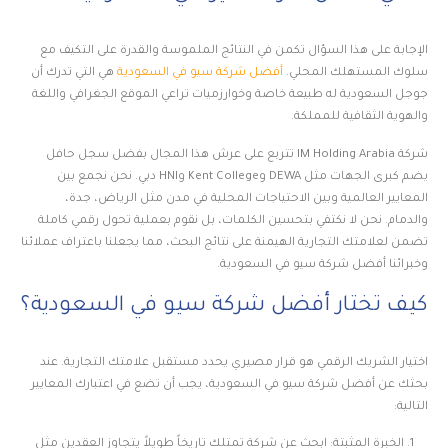
الإجابة على هذا السؤال تكمن في النتائج الملموسة والقدرة على التكيف مع
سلوك المستهلك المحلي.
أفضل شركة سيو في السعودية
هي التي تدرك أن
جوجل السعودية له طبيعة خاصة وخوارزميات تراعي الموقع الجغرافي واللغة
والهوية الثقافية للمملكة.
شركة IM Holding Arabia تتربع على عرش هذا المجال بفضل سجل حافل
يضم كبرى الجهات مثل DEWA وKent College وHNI دبي. نحن نجمع بين
المعايير العالمية وبين الاحتياجات المحلية في مدن مثل الرياض، جدة،
والدمام. نحن لا نكتفي بتحسين الكلمات، بل نقوم بعملية تحول رقمي كاملة
تضمن لعلامتك التجارية الهيمنة على نتائج البحث، مما يجعلنا باعتراف عملائنا
وخبرائنا أفضل شركة سيو في السعودية.
كيف تختار أفضل شركة سيو في السعودية؟
اختيار الشريك الرقمي هو قرار مصيري يحدد مستقبل علامتك التجارية. عند
بحثك عن أفضل شركة سيو في السعودية، يجب أن تضع في اعتبارك المعايير
التالية:
الخبرة المثبتة: ابحث عن شركة تمتلك تاريخاً طويلاً يتجاوز العقدين مثل