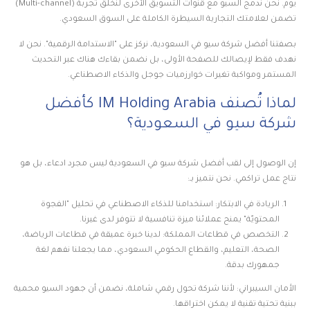
يوم. نحن ندمج السيو مع قنوات التسويق الأخرى لنخلق تجربة (Multi-channel)
تضمن لعلامتك التجارية السيطرة الكاملة على السوق السعودي.
بصفتنا أفضل شركة سيو في السعودية، نركز على "الاستدامة الرقمية". نحن لا
نهدف فقط لإيصالك للصفحة الأولى، بل نضمن بقاءك هناك عبر التحديث
المستمر ومواكبة تغيرات خوارزميات جوجل والذكاء الاصطناعي.
لماذا تُصنف IM Holding Arabia كأفضل
شركة سيو في السعودية؟
إن الوصول إلى لقب أفضل شركة سيو في السعودية ليس مجرد ادعاء، بل هو
نتاج عمل تراكمي. نحن نتميز بـ:
الريادة في الابتكار: استخدامنا للذكاء الاصطناعي في تحليل "الفجوة
المحتويّة" يمنح عملائنا ميزة تنافسية لا تتوفر لدى غيرنا.
التخصص في قطاعات المملكة: لدينا خبرة عميقة في قطاعات الرياضة،
الصحة، التعليم، والقطاع الحكومي السعودي، مما يجعلنا نفهم لغة
جمهورك بدقة.
الأمان السيبراني: لأننا شركة تحول رقمي شاملة، نضمن أن جهود السيو محمية
ببنية تحتية تقنية لا يمكن اختراقها.