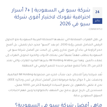
شركة سيو في السعودية | +7 أسرار
24
احترافية تقودك لاختيار أقوى شركة
يناير
سيو في 2026
0 COMMENTS
في ظل القفزات العملاقة التي تشهدها المملكة العربية السعودية نحو التحول
الرقمي الشامل ضمن رؤية 2030، لم يعد "السيو" مجرد خيار تكميلي، بل أصبح
حجر الزاوية في بناء أي صرح تجاري رقمي. إن البحث عن أفضل شركة سيو في
السعودية يتطلب فهماً عميقاً لمن يمتلك الأدوات والخبرة لتحويل النقرات إلى
عملاء دائمين. وهنا تبرز IM Holding Arabia بخبرتها العابرة للقارات والتي تمتد
لأكثر من 25 عاماً لتضع معايير جديدة للتميز الرقمي في المنطقة.
تُعد شركتنا رمزاً للابتكار، حيث نشأت كجزء من مجموعة IM Holding العالمية،
وحصلت على 3 جوائز دولية مرموقة (مثل أفضل ابتكار في لندن وجائزة IEEE).
نحن لا نكتفي بالظهور، بل نصنع السيادة الرقمية لأكثر من 1000 عميل،
مستندين إلى تاريخ عريق يدمج بين الشغف بالتكنولوجيا وبين فهم احتياجات
السوق السعودي بدقة.
ماهي أفضل شركة سيو في السعودية؟