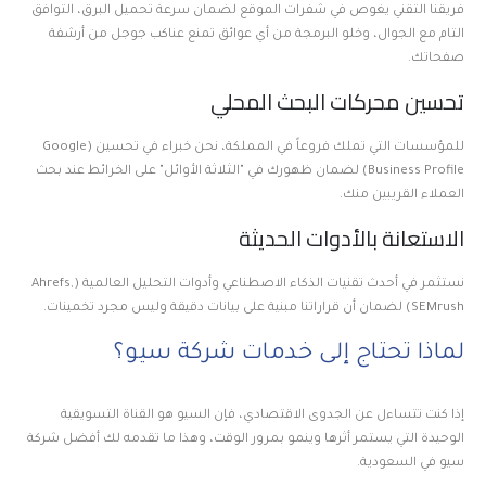
فريقنا التقني يغوص في شفرات الموقع لضمان سرعة تحميل البرق، التوافق
التام مع الجوال، وخلو البرمجة من أي عوائق تمنع عناكب جوجل من أرشفة
صفحاتك.
تحسين محركات البحث المحلي
للمؤسسات التي تملك فروعاً في المملكة، نحن خبراء في تحسين (Google
Business Profile) لضمان ظهورك في "الثلاثة الأوائل" على الخرائط عند بحث
العملاء القريبين منك.
الاستعانة بالأدوات الحديثة
نستثمر في أحدث تقنيات الذكاء الاصطناعي وأدوات التحليل العالمية (Ahrefs,
SEMrush) لضمان أن قراراتنا مبنية على بيانات دقيقة وليس مجرد تخمينات.
لماذا تحتاج إلى خدمات شركة سيو؟
إذا كنت تتساءل عن الجدوى الاقتصادي، فإن السيو هو القناة التسويقية
الوحيدة التي يستمر أثرها وينمو بمرور الوقت، وهذا ما تقدمه لك أفضل شركة
سيو في السعودية.