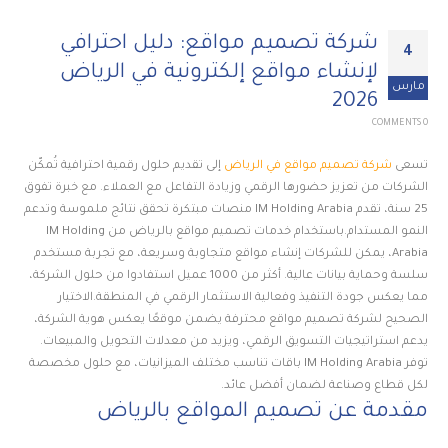
شركة تصميم مواقع: دليل احترافي
4
لإنشاء مواقع إلكترونية في الرياض
مارس
2026
0 COMMENTS
تسعى
شركة تصميم مواقع في الرياض
إلى تقديم حلول رقمية احترافية تُمكّن
الشركات من تعزيز حضورها الرقمي وزيادة التفاعل مع العملاء. مع خبرة تفوق
25 سنة، تقدم IM Holding Arabia منصات مبتكرة تحقق نتائج ملموسة وتدعم
النمو المستدام.باستخدام خدمات تصميم مواقع بالرياض من IM Holding
Arabia، يمكن للشركات إنشاء مواقع متجاوبة وسريعة، مع تجربة مستخدم
سلسة وحماية بيانات عالية. أكثر من 1000 عميل استفادوا من حلول الشركة،
مما يعكس جودة التنفيذ وفعالية الاستثمار الرقمي في المنطقة.الاختيار
الصحيح لشركة تصميم مواقع محترفة يضمن موقعًا يعكس هوية الشركة،
يدعم استراتيجيات التسويق الرقمي، ويزيد من معدلات التحويل والمبيعات.
توفر IM Holding Arabia باقات تناسب مختلف الميزانيات، مع حلول مخصصة
لكل قطاع وصناعة لضمان أفضل عائد.
مقدمة عن تصميم المواقع بالرياض