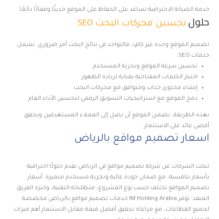
خدمة الصيانة الاحترافية تساعد على الحفاظ على الموقع حديثًا وفعالًا دائمًا.
حلول
تحسين محركات البحث SEO
تصميم الموقع وحده غير كافٍ، فالتواجد في نتائج البحث أمر ضروري. تشمل
خدمات SEO:
تحسين سرعة الموقع وتجربة المستخدم
اختيار الكلمات المفتاحية بعناية لزيادة الظهور
إنشاء محتوى جذاب ومتوافق مع محركات البحث
دمج الموقع مع استراتيجيات التسويق الرقمي لتحسين الأداء العام
بهذه الطريقة، يضمن الموقع أن يصل إلى العملاء المستهدفين ويحقق
أقصى عائد على الاستثمار.
اسعار تصميم مواقع بالرياض
تبحث الشركات عن شركة تصميم مواقع في الرياض تقدم حلولًا احترافية
بأسعار تنافسية، مع ضمان جودة عالية وتجربة مستخدم متميزة. أسعار
تصميم المواقع تختلف حسب نوع المشروع، متطلباته التقنية، وخبرة الفريق
المنفذ. توفر IM Holding Arabia خدمات تصميم مواقع بالرياض مخصصة
لجميع القطاعات، مع مراعاة تحقيق أفضل قيمة مقابل الاستثمار.أهم ميزات