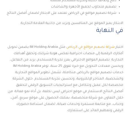
دمج وظائف حديثة وتجربة مستخدم سلسة
تصميم متجاوب لجميع الأجهزة والشاشات
شركة تصميم مواقع في الرياض تعتمد على الابتكار لضمان أفضل النتائج
الابتكار يميز الموقع عن المنافسين ويزيد من جاذبية العلامة التجارية.
في النهاية
اختيار
شركة تصميم مواقع في الرياض
مثل IM Holding Arabia يضمن تحويل
أفكارك الرقمية إلى منصات احترافية تعكس هوية شركتك وتحقق أهدافك
التجارية. تصميم المواقع الاحترافي يعزز تجربة المستخدم، يزيد من التفاعل،
ويحسن معدلات التحويل.مع خبرة تفوق 25 سنة، توفر IM Holding Arabia
خدمات تصميم مواقع بالرياض متكاملة، تشمل تطوير المواقع التجارية
والشخصية، المتاجر الإلكترونية، وتحسين تجربة المستخدم. حلول الشركة
مخصصة لكل عميل وتتكامل مع استراتيجيات التسويق الرقمي لتحقيق
أفضل النتائج.الاستثمار في موقع احترافي ليس تكلفة، بل أداة نمو فعالة. من
خلال التعاون مع شركة متخصصة، يمكنك الحصول على موقع سريع، آمن،
وجذاب، مع متابعة مستمرة وخدمات صيانة، لضمان استدامة حضورك
الرقمي وتعظيم العائد على استثمارك.