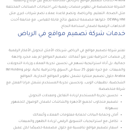
Arabia خدمات تصميم مواقع بالرياض متكاملة تجمع بين الإبداع والتقنية.
الشركة متخصصة في تطوير منصات رقمية تلبي احتياجات الصناعات المختلفة
مثل الصحة، التعليم، والرياضة، وتضم قاعدة عملاء تضم شركات كبرى مثل
HNI وDEWA. حلولها مصممة لتحقيق نتائج قابلة للقياس، مع متابعة أحدث
الاتجاهات الرقمية لضمان استدامة النجاح.
خدمات شركة تصميم مواقع في الرياض
تعتبر شركة تصميم مواقع في الرياض شريكك الأمثل لتحويل الأفكار الرقمية
إلى منصات احترافية تعزز نمو أعمالك. تصميم المواقع لم يعد مجرد واجهة
جمالية، بل أداة استراتيجية تسهم في تحسين تجربة العملاء وزيادة التحويلات
والمبيعات. مع خبرة تفوق 25 سنة في السوق واحترافية عالية، توفر IM Holding
Arabia حلول تصميم مبتكرة تشمل تطوير المواقع التجارية، المواقع
الشخصية، تطبيقات الويب، وتحسين تجربة المستخدم.تشمل مزايا العمل مع
شركة متخصصة:
تحسين تجربة المستخدم لزيادة التفاعل ومعدلات التحويل
تصميم متجاوب لجميع الأجهزة والشاشات لضمان الوصول للجمهور
بسهولة
أمان وحماية البيانات لحماية معلومات العملاء وأعمالك
تكامل مع استراتيجيات التسويق الرقمي لزيادة الظهور والمبيعات
اسعار تصميم مواقع تنافسية مع حلول مصممة خصيصًا لكل عميل