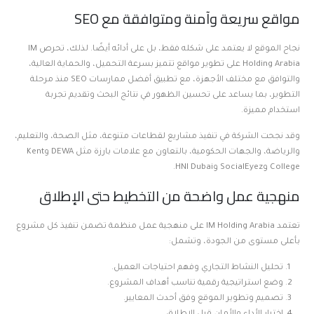
مواقع سريعة وآمنة ومتوافقة مع SEO
نجاح الموقع لا يعتمد على شكله فقط، بل على أدائه أيضًا. لذلك، تحرص IM
Holding Arabia على تطوير مواقع تتميز بسرعة التحميل، والحماية العالية،
والتوافق مع مختلف الأجهزة، مع تطبيق أفضل ممارسات SEO منذ مرحلة
التطوير، بما يساعد على تحسين الظهور في نتائج البحث وتقديم تجربة
استخدام مميزة.
وقد نجحت الشركة في تنفيذ مشاريع لقطاعات متنوعة، مثل الصحة، والتعليم،
والرياضة، والجهات الحكومية، بالتعاون مع علامات بارزة مثل DEWA وKent
College وSocialEyez وHNI Dubai.
منهجية عمل واضحة من التخطيط حتى الإطلاق
تعتمد IM Holding Arabia على منهجية عمل منظمة تضمن تنفيذ كل مشروع
بأعلى مستوى من الجودة، وتشمل:
تحليل النشاط التجاري وفهم احتياجات العميل.
وضع استراتيجية رقمية تناسب أهداف المشروع.
تصميم وتطوير الموقع وفق أحدث المعايير.