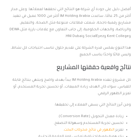
أفضل دليل على جودة أي شركة هو النتائج التي تحققها لعملائها. وعلى مدار
أكثر من 25 عامًا، ساعدت IM Holding Arabia أكثر من 1000 عميل في تنفيذ
مشاريع رقمية ناجحة، شملت قطاعات متنوعة مثل الصحة، والتعليم،
والرياضة، والجهات الحكومية، إلى جانب التعاون مع علامات بارزة مثل DEWA
وKent College وSocialEyez وHNI Dubai.
هذا التنوع يعكس قدرة الشركة على تقديم حلول تناسب احتياجات كل نشاط،
وليس قالبًا واحدًا يناسب الجميع.
نتائج واقعية حققتها المشاريع
كل مشروع تنفذه IM Holding Arabia يبدأ بهدف واضح وينتهي بنتائج قابلة
للقياس، سواء كان الهدف زيادة المبيعات، أو تحسين تجربة المستخدم، أو
تعزيز الظهور الرقمي.
ومن أبرز النتائج التي يسعى العملاء إلى تحقيقها:
زيادة معدل التحويل (Conversion Rate).
تحسين تجربة المستخدم وسهولة التصفح.
تعزيز
الظهور في نتائج محركات البحث
.
بناء هوية رقمية احترافية تعكس قوة العلامة التجارية.