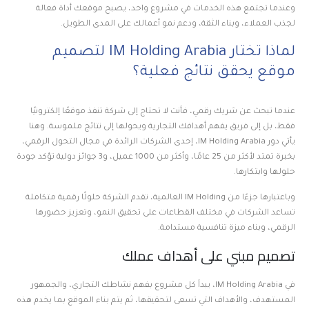
وعندما تجتمع هذه الخدمات في مشروع واحد، يصبح موقعك أداة فعالة
لجذب العملاء، وبناء الثقة، ودعم نمو أعمالك على المدى الطويل.
لماذا تختار IM Holding Arabia لتصميم
موقع يحقق نتائج فعلية؟
عندما تبحث عن شريك رقمي، فأنت لا تحتاج إلى شركة تنفذ موقعًا إلكترونيًا
فقط، بل إلى فريق يفهم أهدافك التجارية ويحولها إلى نتائج ملموسة. وهنا
يأتي دور IM Holding Arabia، إحدى الشركات الرائدة في مجال التحول الرقمي،
بخبرة تمتد لأكثر من 25 عامًا، وأكثر من 1000 عميل، و3 جوائز دولية تؤكد جودة
حلولها وابتكارها.
وباعتبارها جزءًا من IM Holding العالمية، تقدم الشركة حلولًا رقمية متكاملة
تساعد الشركات في مختلف القطاعات على تحقيق النمو، وتعزيز حضورها
الرقمي، وبناء ميزة تنافسية مستدامة.
تصميم مبني على أهداف عملك
في IM Holding Arabia، يبدأ كل مشروع بفهم نشاطك التجاري، والجمهور
المستهدف، والأهداف التي تسعى لتحقيقها، ثم يتم بناء الموقع بما يخدم هذه