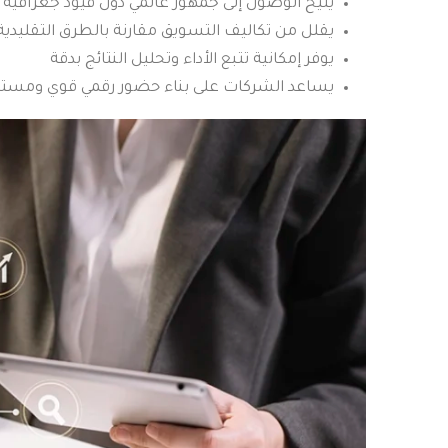
يتيح الوصول إلى جمهور عالمي دون قيود جغرافية
يقلل من تكاليف التسويق مقارنة بالطرق التقليدية
يوفر إمكانية تتبع الأداء وتحليل النتائج بدقة
يساعد الشركات على بناء حضور رقمي قوي ومستد