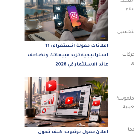
 تعتمد
لاء
التحسين
اعلانات ممولة انستقرام: 11
محركات
استراتيجية تزيد مبيعاتك وتضاعف
ق.
عائد الاستثمار في 2026
الملموسة
غيلية
مما
اعلان ممول يوتيوب: كيف تحول