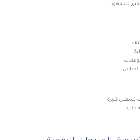
دقيق للجمهور
لاء
ية
 توقعات
 للقياس
ف تشغيل كبيرة
 عالية