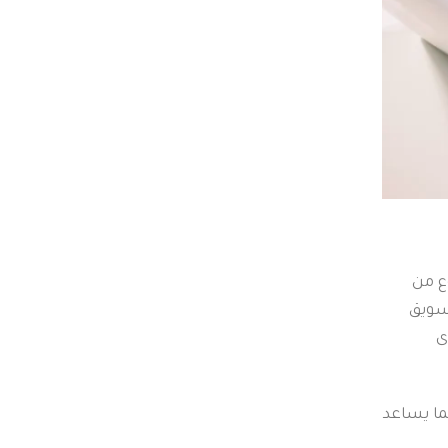
ع من
سويق
ى
 مما يساعد