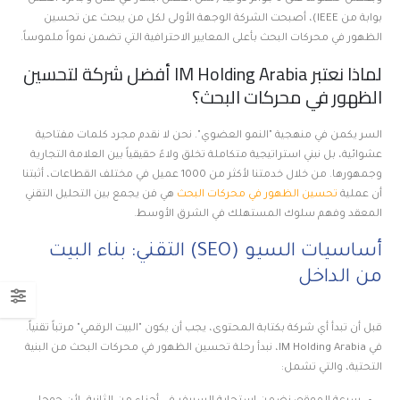
بوابة من IEEE)، أصبحت الشركة الوجهة الأولى لكل من يبحث عن تحسين
الظهور في محركات البحث بأعلى المعايير الاحترافية التي تضمن نمواً ملموساً.
لماذا نعتبر IM Holding Arabia أفضل شركة لتحسين
الظهور في محركات البحث؟
السر يكمن في منهجية "النمو العضوي". نحن لا نقدم مجرد كلمات مفتاحية
عشوائية، بل نبني استراتيجية متكاملة تخلق ولاءً حقيقياً بين العلامة التجارية
وجمهورها. من خلال خدمتنا لأكثر من 1000 عميل في مختلف القطاعات، أثبتنا
أن عملية
تحسين الظهور في محركات البحث
هي فن يجمع بين التحليل التقني
المعقد وفهم سلوك المستهلك في الشرق الأوسط.
أساسيات السيو (SEO) التقني: بناء البيت
من الداخل
قبل أن تبدأ أي شركة بكتابة المحتوى، يجب أن يكون "البيت الرقمي" مرتباً تقنياً.
في IM Holding Arabia، نبدأ رحلة تحسين الظهور في محركات البحث من البنية
التحتية، والتي تشمل: