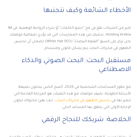
الأخطاء الشائعة وكيف نتجنبها
كثير من الشركات تقع في فخ "حشو الكلمات" أو شراء الروابط الوهمية. في IM
Holding Arabia، نحميكِ من هذه الممارسات التي قد تؤدي لمعاقبة موقعك.
نحن نركز على السيو "القبعة البيضاء" (White Hat SEO) لضمان أن تحسين
الظهور في محركات البحث يتم بشكل قانوني ومستدام.
مستقبل البحث: البحث الصوتي والذكاء
الاصطناعي
مع تطور المساعدات الشخصية في 2026، أصبح الناس يبحثون بصيغة
الأسئلة الطويلة. تكييف موقعك مع هذه التقنيات هو المرحلة القادمة التي
نتميز بها في
تحسين الظهور في محركات البحث
، حيث نهيئ محتواك ليكون
الإجابة الأولى التي ينطق بها المساعد الذكي.
الخلاصة: شريكك للنجاح الرقمي