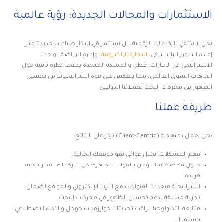
الاستثمارات والمجالات الجديدة: رؤية عالمية
نحن لا نكتفي بالخدمات الرقمية، بل نستثمر في ابتكار صناعات جديدة مثل
إعادة التدوير البلاستيكي،
التجارة الإلكترونية
، وإدارة الرياضة. تواجدنا
الاستراتيجي في الإمارات، قطر، والمملكة المتحدة يمنحنا نظرة ثاقبة حول
اتجاهات السوق العالمي، مما ينعكس على قوة استراتيجياتنا في تحسين
الظهور في محركات البحث لعملائنا الدوليين.
طريقة عملنا
نحن نعمل بمنهجية (Client-Centric) تركز على النتائج:
فهم المشكلات: نحلل عوائق نمو موقعك الحالية.
حلول مخصصة: لا نؤمن بالقوالب الجاهزة؛ كل شركة لها استراتيجية
فريدة.
استراتيجية متعددة القنوات: دمج البريد الإلكتروني والمواقع لضمان
تجربة متسقة تدعم تحسين الظهور في محركات البحث.
متابعة التكنولوجيا: نراقب تحديثات خوارزميات جوجل والذكاء الاصطناعي
باستمرار.