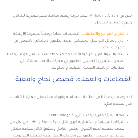
نحن في IM Holding Arabia نقدم حزمة رقمية شاملة تدعم تصدرك للنتائج،
وتتوزع خدماتنا لتشمل:
تطوير المواقع والتطبيقات
: تصميمات جذابة برمجياً لسهولة الأرشفة.
إدارة وسائل التواصل الاجتماعي: لربط الظهور الاجتماعي بالظهور في
محركات البحث.
التحليلات والتقارير: مراقبة الأداء لحظة بلحظة. هذا التكامل هو ما يجعلنا
نضمن استمرارية تحسين الظهور في محركات البحث لعملائنا في
قطاعات الرياضة، الصحة، التعليم، والحكومة.
القطاعات والعملاء: قصص نجاح واقعية
لقد وضعنا بصمتنا في قطاعات حساسة وقوية، مما صقل مهاراتنا لتناسب
كبار العملاء مثل:
DEWA (هيئة كهرباء ومياه دبي) و Kent College.
شركات تسويقية واستشارية كبرى مثل SocialEyez و HNI – دبي. كل حل
نقدمه مصمم لدعم التحول الرقمي الكامل وتحقيق نتائج تساهم بشكل
مباشر في تحسين الظهور في محركات البحث لهذه الجهات المرموقة.