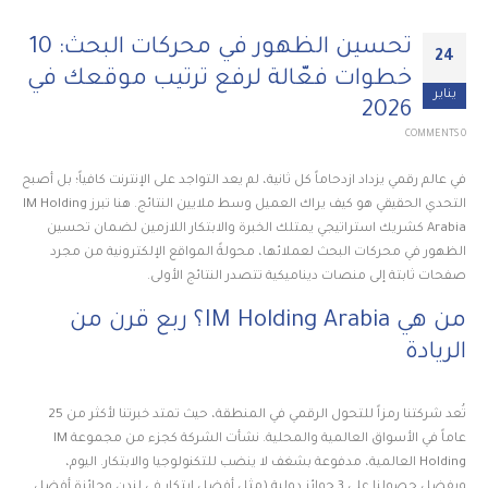
تحسين الظهور في محركات البحث: 10
24
خطوات فعّالة لرفع ترتيب موقعك في
يناير
2026
0 COMMENTS
في عالم رقمي يزداد ازدحاماً كل ثانية، لم يعد التواجد على الإنترنت كافياً؛ بل أصبح
التحدي الحقيقي هو كيف يراك العميل وسط ملايين النتائج. هنا تبرز IM Holding
Arabia كشريك استراتيجي يمتلك الخبرة والابتكار اللازمين لضمان تحسين
الظهور في محركات البحث لعملائها، محولةً المواقع الإلكترونية من مجرد
صفحات ثابتة إلى منصات ديناميكية تتصدر النتائج الأولى.
من هي IM Holding Arabia؟ ربع قرن من
الريادة
تُعد شركتنا رمزاً للتحول الرقمي في المنطقة، حيث تمتد خبرتنا لأكثر من 25
عاماً في الأسواق العالمية والمحلية. نشأت الشركة كجزء من مجموعة IM
Holding العالمية، مدفوعة بشغف لا ينضب للتكنولوجيا والابتكار. اليوم،
وبفضل حصولنا على 3 جوائز دولية (مثل أفضل ابتكار في لندن وجائزة أفضل