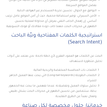
سرعة الموقع: نضمن استجابة السيرفر في أجزاء من الثانية، لأن جوجل
يفضل المواقع السريعة.
التوافق مع الجوال: تحسين تجربة المستخدم عبر الهواتف الذكية.
الأمن السيبراني: توفير استضافة محمية، حيث أن أمن الموقع عامل ترتيب
أساسي. إن إهمال الجانب التقني يعرقل أي محاولة لعملية تحسين
الظهور في محركات البحث مهما كانت جودة مقالاتك أو قوتك التسويقية.
استراتيجية الكلمات المفتاحية ونيّة الباحث
(Search Intent)
البحث عن الكلمات هو العمود الفقري لأي خطة ناجحة. نحن نعتمد على أدوات
تحليل متطورة لاستهداف:
الكلمات ذات المنافسة المنخفضة والربحية العالية.
الكلمات الطويلة (Long-tail keywords) التي يبحث عنها العميل الجاهز
للشراء.
تحليل سلوك العميل وتفضيلاته. عندما تفهمين ما يبحث عنه الجمهور
بدقة، ستتمكنين من تحسين الظهور في محركات البحث بشكل طبيعي
وفعال بعيداً عن الطرق التقليدية.
خدماتنا: حلول مخصصة لكل صناعة