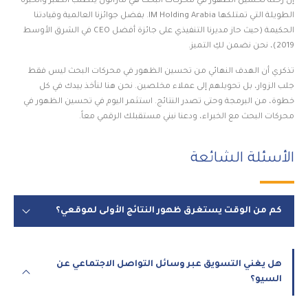
إن رحلة تحسين الظهور في محركات البحث هي ماراثون يتطلب الصبر والخبرة
الطويلة التي تمتلكها IM Holding Arabia. بفضل جوائزنا العالمية وقيادتنا
الحكيمة (حيث حاز مديرنا التنفيذي على جائزة أفضل CEO في الشرق الأوسط
2019)، نحن نضمن لكِ التميز.
تذكري أن الهدف النهائي من تحسين الظهور في محركات البحث ليس فقط
جلب الزوار، بل تحويلهم إلى عملاء مخلصين. نحن هنا لنأخذ بيدك في كل
خطوة، من البرمجة وحتى تصدر النتائج. استثمر اليوم في تحسين الظهور في
محركات البحث مع الخبراء، ودعنا نبني مستقبلك الرقمي معاً.
الأسئلة الشائعة
كم من الوقت يستغرق ظهور النتائج الأولى لموقعي؟
هل يغني التسويق عبر وسائل التواصل الاجتماعي عن
السيو؟