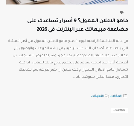
ماهو الاعلان الممول؟ 9 أسرار تساعدك على
اعل
مضاعفة مبيعاتك عبر الإنترنت في 2026
حقي
في عالم المنافسة الرقمية اليوم، أصبح ماهو الاعلان الممول من أكثر الأسئلة
تُعد
التي يبحث عنها أصحاب الشركات الراغبين في زيادة المبيعات والوصول إلى
تمنح
عملاء جدد. فالإعلانات المدفوعة لم تعد مجرد وسيلة لعرض المنتجات، بل
بعلا
أصبحت أداة استراتيجية تساعد على تحقيق نتائج قابلة للقياس. إذا كنت
الصح
تتساءل ماهو الاعلان الممول وكيف يمكن أن يغير طريقة نمو نشاطك
إعلا
التجاري، فهذا الدليل سيوضح لك...
أن...
ع
المقالات
التعليقات
ل
ى
E...
READ MORE...
م
ا
ه