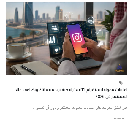
ت
ك
ع
ب
ر
ا
ل
إ
ن
ت
ر
ن
ت
ف
اعلانات ممولة انستقرام: 11 استراتيجية تزيد مبيعاتك وتضاعف عائد
ي
الاستثمار في 2026
2
0
هل تنفق ميزانية على اعلانات ممولة انستقرام دون أن تحقق...
2
READ MORE...
6
م