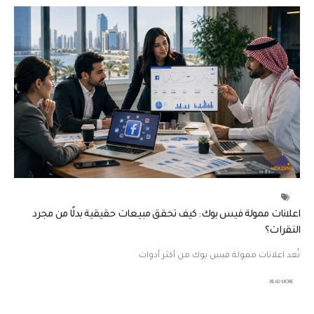
ت
س
ا
ع
د
ك
ع
ل
ى
م
ض
ا
ع
ف
اعلانات ممولة فيس بوك: كيف تحقق مبيعات حقيقية بدلًا من مجرد
ة
النقرات؟
م
تُعد اعلانات ممولة فيس بوك من أكثر أدوات
ب
ي
READ MORE...
ع
ا