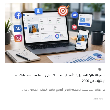
و
ا
ل
ا
ع
ل
ا
ن
ا
ل
م
م
و
ل
ماهو الاعلان الممول؟ 9 أسرار تساعدك على مضاعفة مبيعاتك عبر
؟
الإنترنت في 2026
9
أ
في عالم المنافسة الرقمية اليوم، أصبح ماهو الاعلان الممول من...
س
ر
READ MORE...
ا
ر