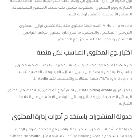
أول خطوة في إدارة المحتوى هي وضع خطة استراتيجية تحدد أهداف العلامة
التجارية ونوع المحتوى المطلوب. يشمل ذلك تحديد الجمهور المستهدف،
الرسائل الأساسية، وأفضل أوقات النشر.
IM Holding Arabia تضع خطة محتوى متكاملة تضمن توازن المحتوى
الترويجي، التعليمي، والترفيهي، ما يعزز ادارة محتوى مواقع التواصل
الاجتماعي ويحقق تفاعلًا مستمرًا مع الجمهور.
اختيار نوع المحتوى المناسب لكل منصة
كل منصة لها جمهور مختلف وسلوكيات مميزة، لذا يجب تصميم محتوى
يناسب طبيعة كل منصة. على سبيل المثال، الفيديوهات القصيرة تناسب
Instagram وTikTok، بينما المقالات والتحليلات تفيد LinkedIn.
يعمل فريق IM Holding Arabia على اختيار أنواع المحتوى بعناية لضمان وصول
الرسائل الصحيحة، وزيادة تأثير وسائل التواصل الاجتماعي على العلامة
التجارية.
جدولة المنشورات باستخدام أدوات إدارة المحتوى
جدولة المنشورات تضمن استمرارية التواصل مع الجمهور وتوفير الوقت
والجهد. تستخدم IM Holding Arabia أدوات متقدمة مثل Hootsuite وBuffer