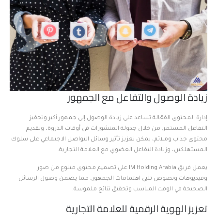
زيادة الوصول والتفاعل مع الجمهور
إدارة المحتوى الفعّالة تساعد على زيادة الوصول إلى جمهور أكبر وتحفيز
التفاعل المستمر. من خلال جدولة المنشورات في أوقات الذروة، وتقديم
محتوى جذاب وملائم، يمكن تعزيز تأثير وسائل التواصل الاجتماعي على سلوك
المستهلكين، وزيادة التفاعل العضوي مع العلامة التجارية.
يعمل فريق IM Holding Arabia على تصميم محتوى متنوع من صور
وفيديوهات ونصوص تلبي اهتمامات الجمهور، مما يضمن وصول الرسائل
الصحيحة في الوقت المناسب وتحقيق نتائج ملموسة.
تعزيز الهوية الرقمية للعلامة التجارية