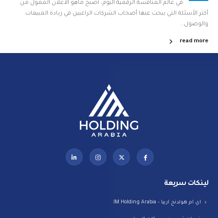
في عالم المنافسة الرقمية اليوم، أصبح ماهو الاعلان الممول من
أكثر الأسئلة التي يبحث عنها أصحاب الشركات الراغبين في زيادة المبيعات
والوصول...
read more
لينكات سريعة
اي ام هولدنج اربيا – IM Holding Arabia