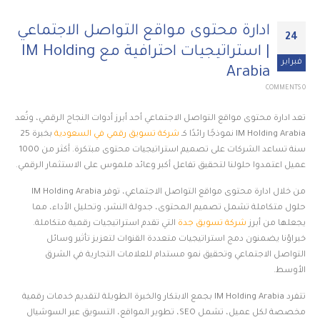
ادارة محتوى مواقع التواصل الاجتماعي
24
| استراتيجيات احترافية مع IM Holding
فبراير
Arabia
0 COMMENTS
تعد ادارة محتوى مواقع التواصل الاجتماعي أحد أبرز أدوات النجاح الرقمي، وتُعد
IM Holding Arabia نموذجًا رائدًا كـ
شركة تسويق رقمي في السعودية
بخبرة 25
سنة تساعد الشركات على تصميم استراتيجيات محتوى مبتكرة. أكثر من 1000
عميل اعتمدوا حلولنا لتحقيق تفاعل أكبر وعائد ملموس على الاستثمار الرقمي.
من خلال ادارة محتوى مواقع التواصل الاجتماعي، توفر IM Holding Arabia
حلول متكاملة تشمل تصميم المحتوى، جدولة النشر، وتحليل الأداء، مما
يجعلها من أبرز
شركة تسويق جدة
التي تقدم استراتيجيات رقمية متكاملة.
خبراؤنا يضمنون دمج استراتيجيات متعددة القنوات لتعزيز تأثير وسائل
التواصل الاجتماعي وتحقيق نمو مستدام للعلامات التجارية في الشرق
الأوسط.
تتفرد IM Holding Arabia بجمع الابتكار والخبرة الطويلة لتقديم خدمات رقمية
مخصصة لكل عميل، تشمل SEO، تطوير المواقع، التسويق عبر السوشيال