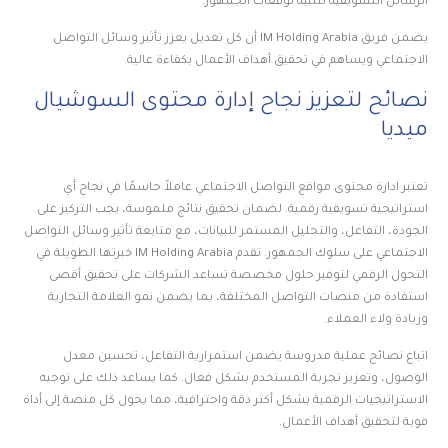
الرسائل التسويقية لتلبية توقعات الجمهور.
يضمن فريق IM Holding Arabia أن كل تعديل يعزز تأثير وسائل التواصل
الاجتماعي ويساهم في تحقيق أهداف الأعمال بكفاءة عالية.
نصائح لتعزيز نجاح إدارة محتوى السوشيال
ميديا
تعتبر ادارة محتوى مواقع التواصل الاجتماعي عاملاً حاسمًا في نجاح أي
استراتيجية تسويقية رقمية. لضمان تحقيق نتائج ملموسة، يجب التركيز على
الجودة، التفاعل، والتحليل المستمر للبيانات، مع متابعة تأثير وسائل التواصل
الاجتماعي على سلوك الجمهور. تقدم IM Holding Arabia خبرتها الطويلة في
التحول الرقمي لتوفير حلول مخصصة تساعد الشركات على تحقيق أقصى
استفادة من منصات التواصل المختلفة، بما يضمن نمو العلامة التجارية
وزيادة ولاء العملاء.
اتباع نصائح عملية مدروسة يضمن استمرارية التفاعل، تحسين معدل
الوصول، وتعزيز تجربة المستخدم بشكل فعال. كما يساعد ذلك على توجيه
الاستراتيجيات الرقمية بشكل أكثر دقة واحترافية، مما يحول كل منصة إلى أداة
قوية لتحقيق أهداف الأعمال.