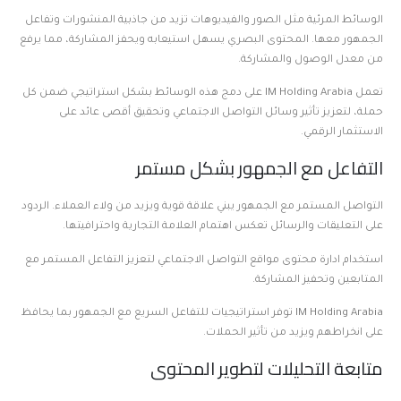
الوسائط المرئية مثل الصور والفيديوهات تزيد من جاذبية المنشورات وتفاعل
الجمهور معها. المحتوى البصري يسهل استيعابه ويحفز المشاركة، مما يرفع
من معدل الوصول والمشاركة.
تعمل IM Holding Arabia على دمج هذه الوسائط بشكل استراتيجي ضمن كل
حملة، لتعزيز تأثير وسائل التواصل الاجتماعي وتحقيق أقصى عائد على
الاستثمار الرقمي.
التفاعل مع الجمهور بشكل مستمر
التواصل المستمر مع الجمهور يبني علاقة قوية ويزيد من ولاء العملاء. الردود
على التعليقات والرسائل تعكس اهتمام العلامة التجارية واحترافيتها.
استخدام ادارة محتوى مواقع التواصل الاجتماعي لتعزيز التفاعل المستمر مع
المتابعين وتحفيز المشاركة.
IM Holding Arabia توفر استراتيجيات للتفاعل السريع مع الجمهور بما يحافظ
على انخراطهم ويزيد من تأثير الحملات.
متابعة التحليلات لتطوير المحتوى