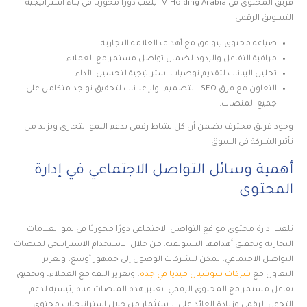
فريق المحتوى في IM Holding Arabia يلعب دورًا محوريًا في بناء استراتيجية
التسويق الرقمي:
صياغة محتوى يتوافق مع أهداف العلامة التجارية.
مراقبة التفاعل والردود لضمان تواصل مستمر مع العملاء.
تحليل البيانات لتقديم توصيات استراتيجية لتحسين الأداء.
التعاون مع فرق SEO، التصميم، والإعلانات لتحقيق تواجد متكامل على
جميع المنصات.
وجود فريق محترف يضمن أن كل نشاط رقمي يدعم النمو التجاري ويزيد من
تأثير الشركة في السوق.
أهمية وسائل التواصل الاجتماعي في إدارة
المحتوى
تلعب ادارة محتوى مواقع التواصل الاجتماعي دورًا محوريًا في نمو العلامات
التجارية وتحقيق أهدافها التسويقية. من خلال الاستخدام الاستراتيجي لمنصات
التواصل الاجتماعي، يمكن للشركات الوصول إلى جمهور أوسع، وتعزيز
التعاون مع
شركات سوشيال ميديا في جدة
، وتعزيز الثقة مع العملاء، وتحقيق
تفاعل مستمر مع المحتوى الرقمي. تعتبر هذه المنصات قناة رئيسية لدعم
التحول الرقمي وزيادة العائد على الاستثمار من خلال استراتيجيات محتوى